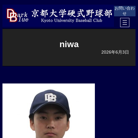
内
お問い合わ
容
せ
を
ス
キ
ッ
プ
niwa
2026年6月3日