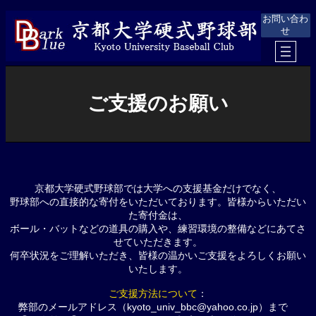
内
お問い合わ
容
せ
を
ス
キ
ッ
プ
ご支援のお願い
京都大学硬式野球部では大学への支援基金だけでなく、
野球部への直接的な寄付をいただいております。皆様からいただい
た寄付金は、
ボール・バットなどの道具の購入や、練習環境の整備などにあてさ
せていただきます。
何卒状況をご理解いただき、皆様の温かいご支援をよろしくお願い
いたします。
ご支援方法について
：
弊部のメールアドレス（kyoto_univ_bbc@yahoo.co.jp）まで