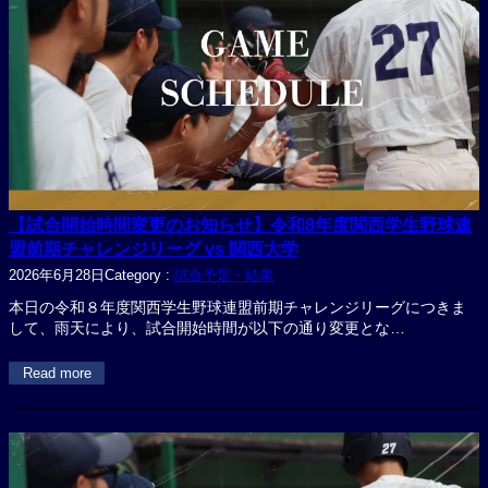
【試合開始時間変更のお知らせ】令和8年度関西学生野球連
盟前期チャレンジリーグ vs 関西大学
2026年6月28日
Category :
試合予定・結果
本日の令和８年度関西学生野球連盟前期チャレンジリーグにつきま
して、雨天により、試合開始時間が以下の通り変更とな…
Read more