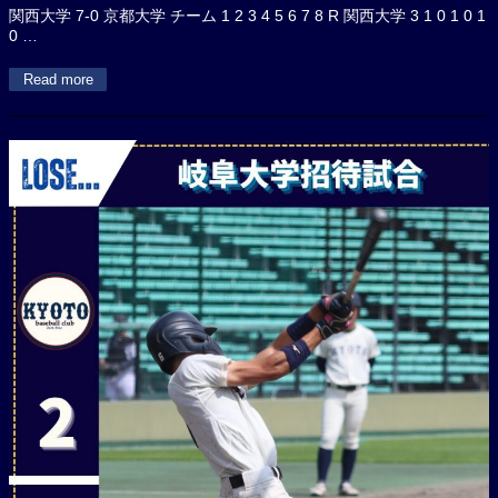
関西大学 7-0 京都大学 チーム 1 2 3 4 5 6 7 8 R 関西大学 3 1 0 1 0 1
0 …
Read more