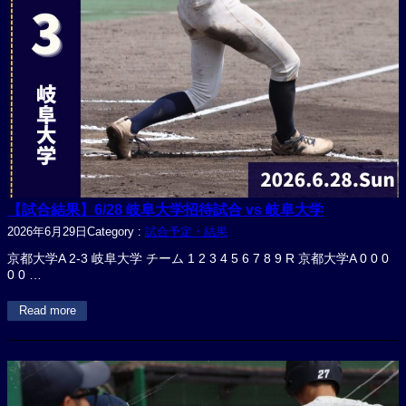
【試合結果】6/28 岐阜大学招待試合 vs 岐阜大学
2026年6月29日
Category :
試合予定・結果
京都大学A 2-3 岐阜大学 チーム 1 2 3 4 5 6 7 8 9 R 京都大学A 0 0 0
0 0 …
Read more