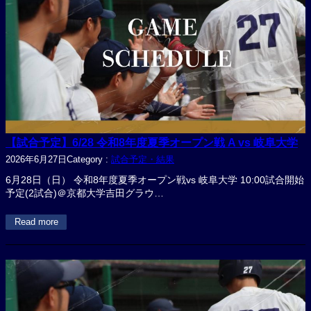
【試合予定】6/28 令和8年度夏季オープン戦 A vs 岐阜大学
2026年6月27日
Category :
試合予定・結果
6月28日（日） 令和8年度夏季オープン戦vs 岐阜大学 10:00試合開始
予定(2試合)＠京都大学吉田グラウ…
Read more