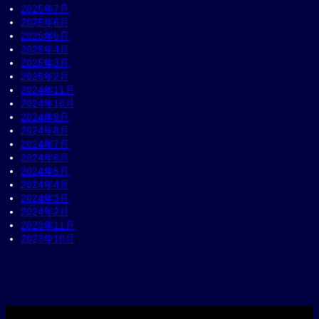
2025年7月
2025年6月
2025年5月
2025年4月
2025年3月
2025年2月
2024年11月
2024年10月
2024年9月
2024年8月
2024年7月
2024年6月
2024年5月
2024年4月
2024年3月
2024年2月
2023年11月
2023年10月