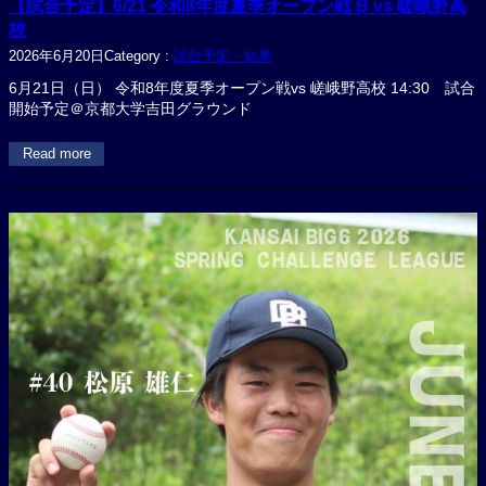
【試合予定】6/21 令和8年度夏季オープン戦 B vs 嵯峨野高
校
2026年6月20日
Category :
試合予定・結果
6月21日（日） 令和8年度夏季オープン戦vs 嵯峨野高校 14:30 試合
開始予定＠京都大学吉田グラウンド
Read more