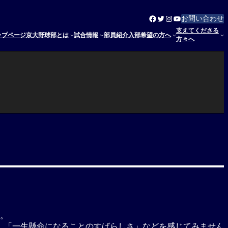
Facebook
Twitter
Instagram
YouTube
お問い合わせ
支えてくださる
ップページ
京大野球部とは
試合情報
部員紹介
入部希望の方へ
方々へ
。
。
、「一生懸命になることのすばらしさ」などを感じてみません