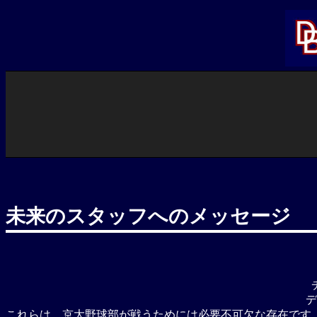
内
容
を
ス
キ
ッ
プ
未来のスタッフへのメッセージ
デ
これらは、京大野球部が戦うためには必要不可欠な存在です