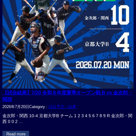
【試合結果】7/20 令和８年度夏季オープン戦 B vs 金次郎・
関西
2026年7月20日
Category :
試合予定・結果
金次郎・関西 10-4 京都大学B チーム 1 2 3 4 5 6 7 8 9 R 金次郎・関
西 0 0 2 …
Read more