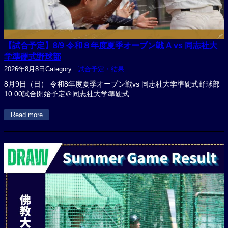
【試合予定】8/9 令和８年度夏季オープン戦 A vs 同志社大
学準硬式野球部
2026年8月8日
Category :
試合予定・結果
8月9日（日） 令和8年度夏季オープン戦vs 同志社大学準硬式野球部
10:00試合開始予定＠同志社大学準硬式…
Read more