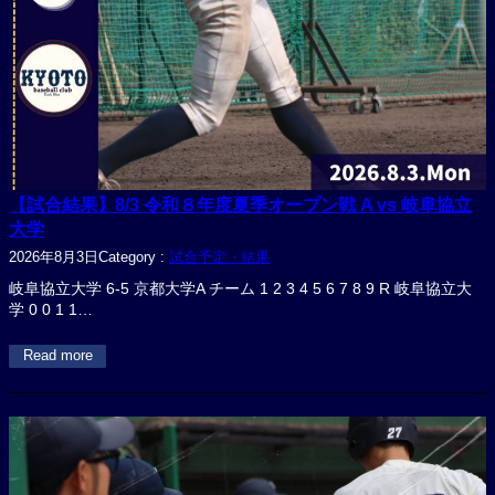
【試合結果】8/3 令和８年度夏季オープン戦 A vs 岐阜協立
大学
2026年8月3日
Category :
試合予定・結果
岐阜協立大学 6-5 京都大学A チーム 1 2 3 4 5 6 7 8 9 R 岐阜協立大
学 0 0 1 1…
Read more