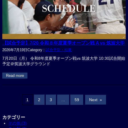
【試合予定】7/20 令和８年度夏季オープン戦 A vs 筑波大学
2026年7月19日
Category :
試合予定・結果
7月20日（月） 令和8年度夏季オープン戦vs 筑波大学 10:30試合開始
予定＠筑波大学グラウンド
Read more
1
2
3
…
59
Next
»
カテゴリー
その他 (3)