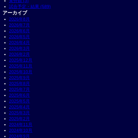
未分類 (3)
試合予定・結果 (589)
アーカイブ
2026年8月
2026年7月
2026年6月
2026年5月
2026年4月
2026年3月
2026年2月
2025年12月
2025年11月
2025年10月
2025年9月
2025年8月
2025年7月
2025年6月
2025年5月
2025年4月
2025年3月
2025年2月
2024年11月
2024年10月
2024年9月