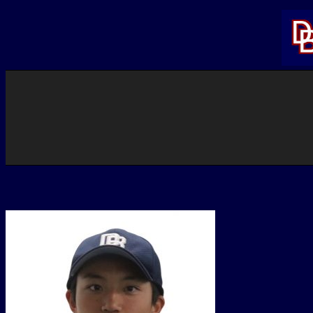
内
容
を
ス
キ
ッ
プ