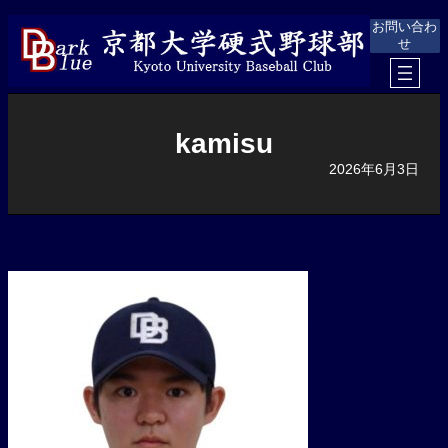
内
お問い合わ
容
せ
を
ス
キ
ッ
プ
kamisu
2026年6月3日