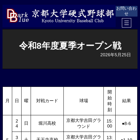
内
お問い合わ
容
せ
を
ス
キ
ッ
プ
令和8年度夏季オープン戦
2026年5月25日
開
始
月
日
曜
対戦カード
球場
結果
時
刻
京都大学吉田グラ
2
15:
日
堀川高校
●8-6
4
00
ウンド
京都大学吉田グラ
3
13:
土
天王寺高校