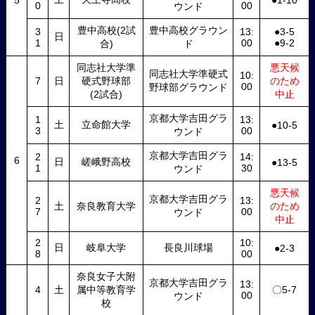
5
●1-10
0
00
ウンド
豊中高校(2試
豊中高校グラウン
3
13:
●3-5
日
1
00
●9-2
合)
ド
同志社大学準
悪天候
同志社大学準硬式
10:
7
日
硬式野球部
のため
00
野球部グラウンド
(2試合)
中止
京都大学吉田グラ
1
13:
土
立命館大学
●10-5
3
00
ウンド
京都大学吉田グラ
2
14:
6
日
嵯峨野高校
●13-5
1
30
ウンド
悪天候
京都大学吉田グラ
2
13:
土
奈良教育大学
のため
7
00
ウンド
中止
2
10:
日
岐阜大学
長良川球場
●2-3
8
00
奈良女子大附
京都大学吉田グラ
13:
4
土
属中等教育学
〇5-7
00
ウンド
校