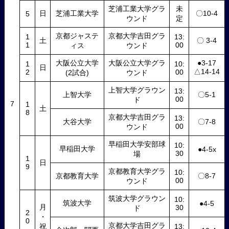
芝浦工業大学グラ
未
日
芝浦工業大学
〇10-4
5
ウンド
定
京都ジャステ
京都大学吉田グラ
1
13:
土
〇 3-4
1
00
ィス
ウンド
大阪公立大学
大阪公立大学グラ
●3-17
1
10:
日
△14-14
2
00
(2試合)
ウンド
上智大学グラウン
13:
上智大学
〇5-1
00
ド
7
1
土
8
京都大学吉田グラ
13:
大谷大学
〇7-8
00
ウンド
早稲田大学安部球
10:
早稲田大学
●4-5x
30
場
1
日
9
京都教育大学グラ
10:
京都教育大学
〇8-7
00
ウンド
筑波大学グラウン
10:
筑波大学
●4-5
月
30
ド
2
・
0
京都大学吉田グラ
祝
13: