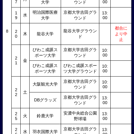
7
00
大学
ウンド
明治国際医療
京都大学吉田グラ
1
13:
水
9
00
大学
ウンド
都合に
龍谷大学グラウン
8
2
木
龍谷大学
より中
0
ド
止
びわこ成蹊ス
京都大学吉田グラ
10:
00
ポーツ大学
ウンド
2
金
1
びわこ成蹊ス
びわこ成蹊スポー
10:
00
ポーツ大学
ツ大学グラウンド
京都大学吉田グラ
10:
大阪観光大学
00
ウンド
2
土
2
京都大学吉田グラ
13:
DBグラッズ
00
ウンド
安濃中央総合公園
2
13:
火
鈴鹿大学
5
00
野球場
京都大学吉田グラ
2
13:
水
羽衣国際大学