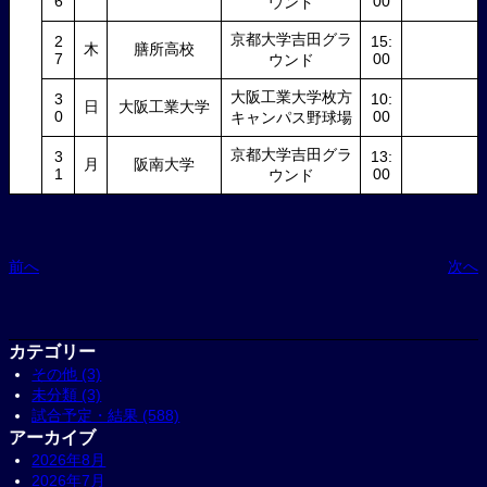
6
00
ウンド
京都大学吉田グラ
2
15:
木
膳所高校
7
00
ウンド
大阪工業大学枚方
3
10:
日
大阪工業大学
0
00
キャンパス野球場
京都大学吉田グラ
3
13:
月
阪南大学
1
00
ウンド
前へ
次へ
カテゴリー
その他 (3)
未分類 (3)
試合予定・結果 (588)
アーカイブ
2026年8月
2026年7月