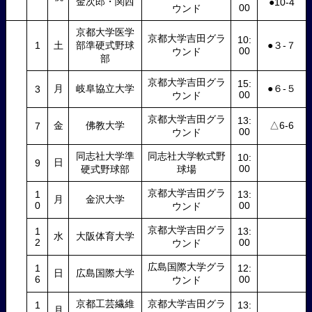
金次郎・関西
●10-4
00
ウンド
京都大学医学
京都大学吉田グラ
10:
1
土
部準硬式野球
●３-７
00
ウンド
部
京都大学吉田グラ
15:
月
岐阜協立大学
●６-５
3
00
ウンド
京都大学吉田グラ
13:
金
佛教大学
△6-6
7
00
ウンド
同志社大学準
同志社大学軟式野
10:
日
9
00
硬式野球部
球場
京都大学吉田グラ
1
13:
月
金沢大学
0
00
ウンド
京都大学吉田グラ
1
13:
水
大阪体育大学
2
00
ウンド
広島国際大学グラ
1
12:
日
広島国際大学
6
00
ウンド
京都工芸繊維
京都大学吉田グラ
1
13:
月