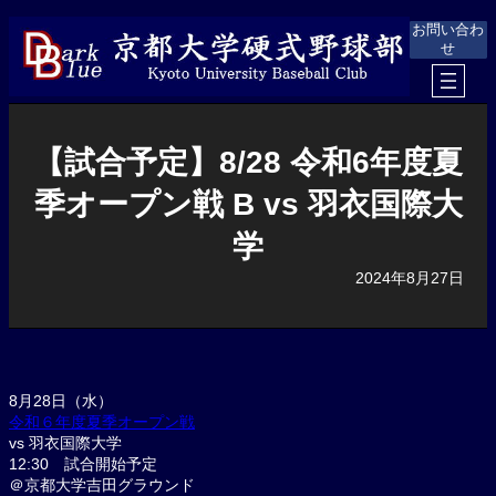
内
お問い合わ
容
せ
を
ス
キ
ッ
プ
【試合予定】8/28 令和6年度夏
季オープン戦 B vs 羽衣国際大
学
2024年8月27日
8月28日（水）
令和６年度夏季オープン戦
vs 羽衣国際大学
12:30 試合開始予定
＠京都大学吉田グラウンド