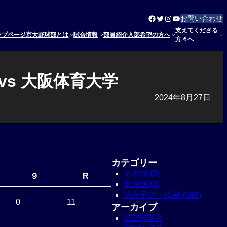
Facebook
Twitter
Instagram
YouTube
お問い合わせ
支えてくださる
ップページ
京大野球部とは
試合情報
部員紹介
入部希望の方へ
方々へ
vs 大阪体育大学
2024年8月27日
カテゴリー
その他 (3)
９
R
未分類 (3)
試合予定・結果 (588)
0
11
アーカイブ
2026年8月