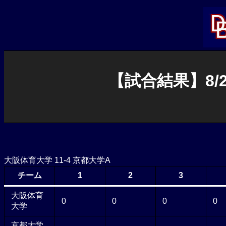
内
容
を
ス
キ
ッ
プ
【試合結果】8/
大阪体育大学 11-4 京都大学A
チーム
1
2
3
大阪体育
0
0
0
0
大学
京都大学