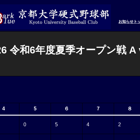
お知らせ
ト
26 令和6年度夏季オープン戦 A 
4
5
６
７
８
0
5
4
2