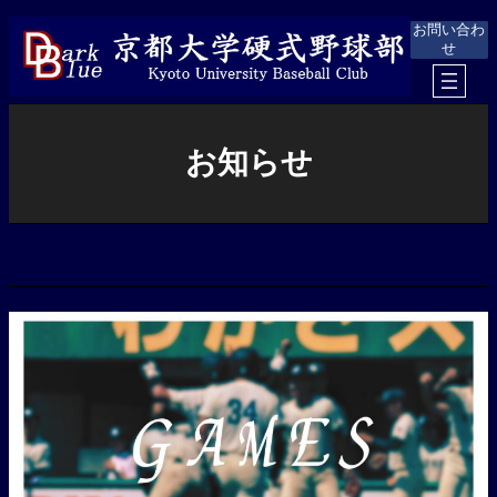
内
お問い合わ
容
せ
を
ス
キ
ッ
プ
お知らせ