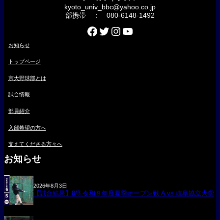
kyoto_univ_bbc@yahoo.co.jp
部携帯 ： 080-6148-1492
Facebook
Twitter
Instagram
YouTube
お知らせ
トップページ
京大野球部とは
試合情報
部員紹介
入部希望の方へ
支えてくださる方々へ
お知らせ
2026年8月3日
【試合結果】8/3 令和８年度夏季オープン戦 A vs 岐阜協立大学