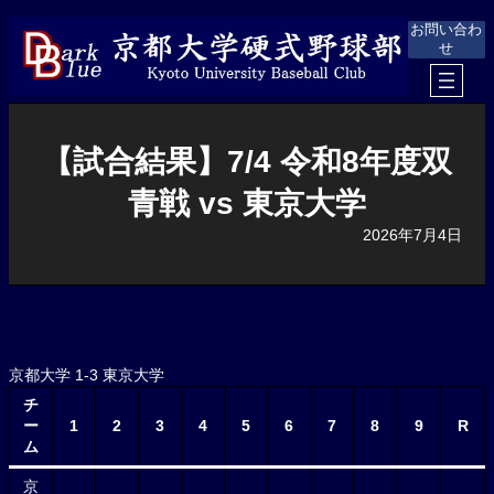
内
お問い合わ
容
せ
を
ス
キ
ッ
プ
【試合結果】7/4 令和8年度双
青戦 vs 東京大学
2026年7月4日
京都大学 1-3 東京大学
チ
ー
1
2
3
4
5
6
7
8
9
R
ム
京