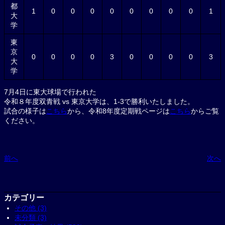
都
1
0
0
0
0
0
0
0
0
1
大
学
東
京
0
0
0
0
3
0
0
0
0
3
大
学
7月4日に東大球場で行われた
令和８年度双青戦 vs 東京大学は、1-3で勝利いたしました。
試合の様子は
こちら
から、令和8年度定期戦ページは
こちら
からご覧
ください。
前へ
次へ
カテゴリー
その他 (3)
未分類 (3)