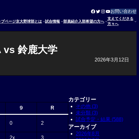
Facebook
Twitter
Instagram
YouTube
お問い合わせ
支えてくださる
ップページ
京大野球部とは
試合情報
部員紹介
入部希望の方へ
方々へ
 vs 鈴鹿大学
2026年3月12日
カテゴリー
その他 (3)
９
R
未分類 (3)
試合予定・結果 (588)
0
2
アーカイブ
2026年8月
2x
3