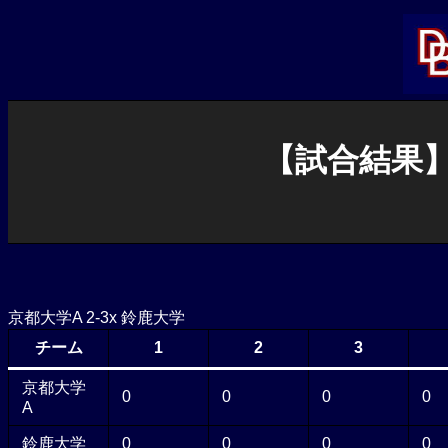
内
容
を
ス
キ
ッ
プ
【試合結果】3
京都大学A 2-3x 鈴鹿大学
チーム
1
2
3
京都大学
0
0
0
0
A
鈴鹿大学
0
0
0
0