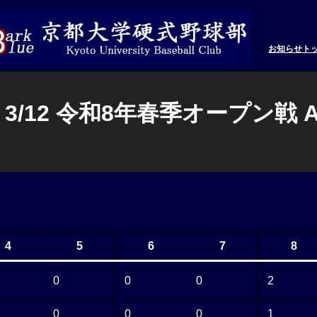
お知らせ
ト
/12 令和8年春季オープン戦 A
4
5
6
7
8
0
0
0
2
0
0
0
1