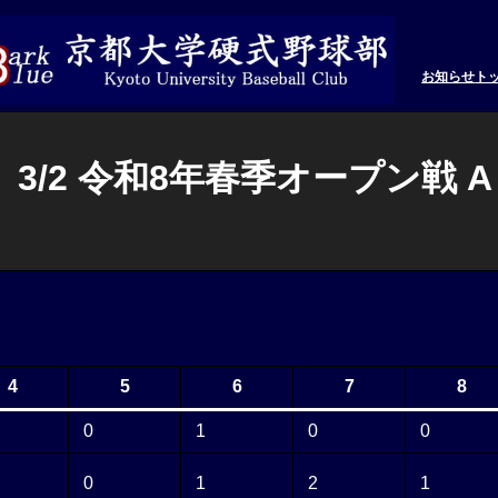
お知らせ
ト
3/2 令和8年春季オープン戦 A 
4
5
6
7
8
0
1
0
0
0
1
2
1