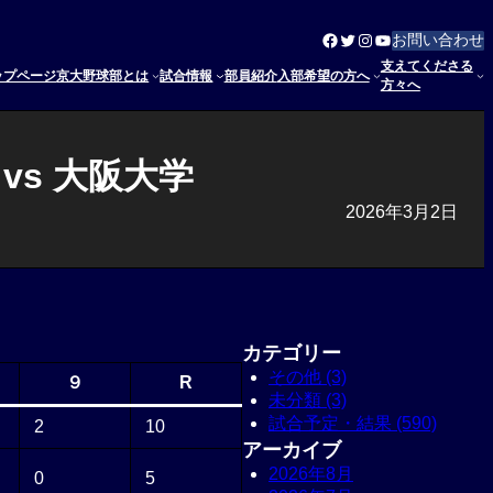
Facebook
Twitter
Instagram
YouTube
お問い合わせ
支えてくださる
ップページ
京大野球部とは
試合情報
部員紹介
入部希望の方へ
方々へ
vs 大阪大学
2026年3月2日
カテゴリー
その他 (3)
９
R
未分類 (3)
試合予定・結果 (590)
2
10
アーカイブ
2026年8月
0
5