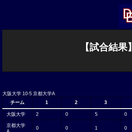
内
容
を
ス
キ
ッ
プ
【試合結果】
大阪大学 10-5 京都大学A
チーム
1
2
3
大阪大学
2
0
5
0
京都大学
0
0
1
0
A