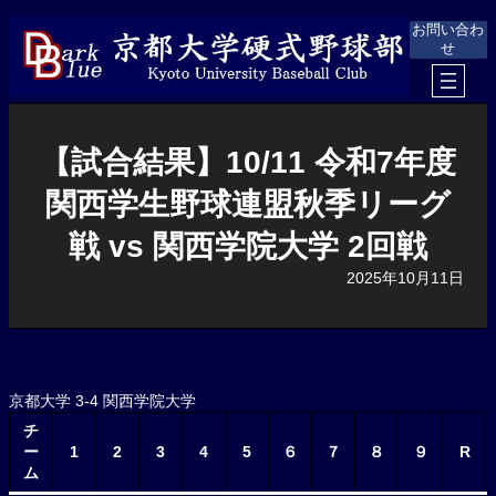
内
お問い合わ
容
せ
を
ス
キ
ッ
プ
【試合結果】10/11 令和7年度
関西学生野球連盟秋季リーグ
戦 vs 関西学院大学 2回戦
2025年10月11日
京都大学 3-4 関西学院大学
チ
ー
1
2
3
4
5
６
７
８
９
R
ム