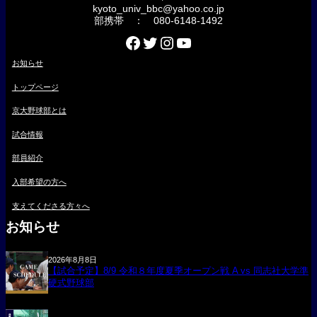
kyoto_univ_bbc@yahoo.co.jp
部携帯 ： 080-6148-1492
Facebook
Twitter
Instagram
YouTube
お知らせ
トップページ
京大野球部とは
試合情報
部員紹介
入部希望の方へ
支えてくださる方々へ
お知らせ
2026年8月8日
【試合予定】8/9 令和８年度夏季オープン戦 A vs 同志社大学準
硬式野球部