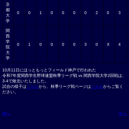
京
都
0
0
1
0
0
0
0
2
0
3
大
学
関
西
学
0
1
0
0
0
0
3
0
X
4
院
大
学
10月11日にほっともっとフィールド神戸で行われた
令和7年度関西学生野球連盟秋季リーグ戦 vs 関西学院大学2回戦は、
3-4で敗北いたしました。
試合の様子は
こちら
から、秋季リーグ戦ページは
こちら
からご覧く
ださい。
前へ
次へ