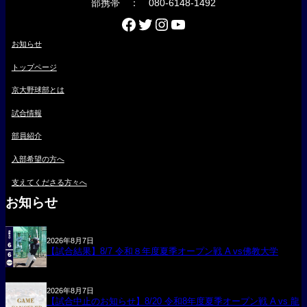
部携帯 ： 080-6148-1492
Facebook
Twitter
Instagram
YouTube
お知らせ
トップページ
京大野球部とは
試合情報
部員紹介
入部希望の方へ
支えてくださる方々へ
お知らせ
2026年8月7日
【試合結果】8/7 令和８年度夏季オープン戦 A vs佛教大学
2026年8月7日
【試合中止のお知らせ】8/20 令和8年度夏季オープン戦 A vs 龍