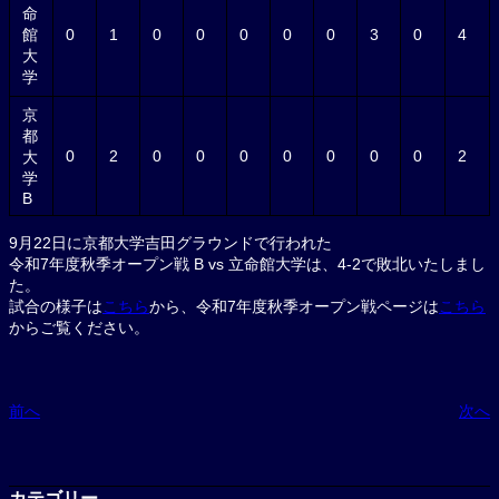
命
館
0
1
0
0
0
0
0
3
0
4
大
学
京
都
0
2
0
0
0
0
0
0
0
2
大
学
B
9月22日に京都大学吉田グラウンドで行われた
令和7年度秋季オープン戦 B vs 立命館大学は、4-2で敗北いたしまし
た。
試合の様子は
こちら
から、令和7年度秋季オープン戦ページは
こちら
からご覧ください。
前へ
次へ
カテゴリー