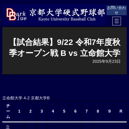
内
お問い合わ
容
せ
を
ス
キ
ッ
プ
【試合結果】9/22 令和7年度秋
季オープン戦 B vs 立命館大学
2025年9月23日
立命館大学 4-2 京都大学B
チ
ー
1
2
3
4
5
6
7
8
９
R
ム
立