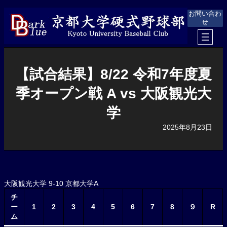
内
お問い合わ
容
せ
を
ス
キ
ッ
プ
【試合結果】8/22 令和7年度夏
季オープン戦 A vs 大阪観光大
学
2025年8月23日
大阪観光大学 9-10 京都大学A
チ
ー
1
2
3
4
5
6
7
8
９
R
ム