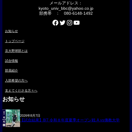
メールアドレス：
kyoto_univ_bbc@yahoo.co.jp
部携帯 ： 080-6148-1492
Facebook
Twitter
Instagram
YouTube
お知らせ
トップページ
京大野球部とは
試合情報
部員紹介
入部希望の方へ
支えてくださる方々へ
お知らせ
2026年8月7日
【試合結果】8/7 令和８年度夏季オープン戦 A vs佛教大学