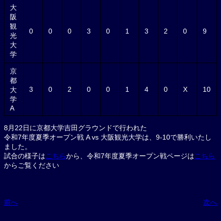
大
阪
観
0
0
0
3
0
1
3
2
0
9
光
大
学
京
都
3
0
2
0
0
1
4
0
X
10
大
学
A
8月22日に京都大学吉田グラウンドで行われた
令和7年度夏季オープン戦 A vs 大阪観光大学は、9-10で勝利いたし
ました。
試合の様子は
こちら
から、令和7年度夏季オープン戦ページは
こちら
からご覧ください
前へ
次へ