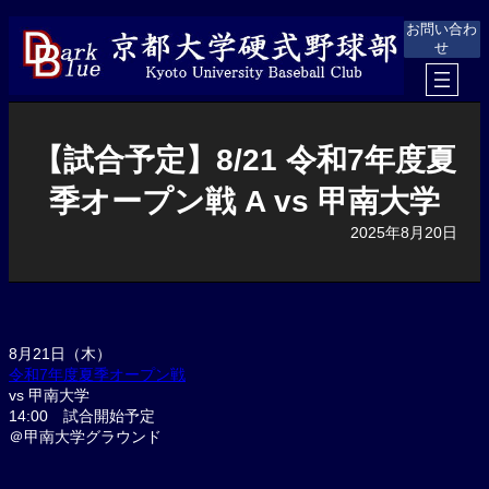
内
お問い合わ
容
せ
を
ス
キ
ッ
プ
【試合予定】8/21 令和7年度夏
季オープン戦 A vs 甲南大学
2025年8月20日
8月21日（木）
令和7年度夏季オープン戦
vs 甲南大学
14:00 試合開始予定
＠甲南大学グラウンド