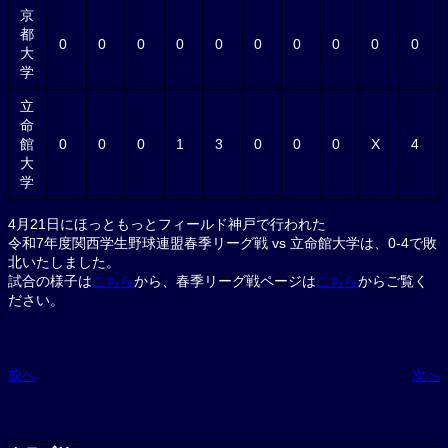
京
都
0
0
0
0
0
0
0
0
0
0
大
学
立
命
館
0
0
0
1
3
0
0
0
X
4
大
学
4月21日にほっともっとフィールド神戸で行われた
令和7年度関西学生野球連盟春季リーグ戦 vs 立命館大学は、0-4で敗
北いたしました。
試合の様子は
こちら
から、春季リーグ戦ページは
こちら
からご覧く
ださい。
前へ
次へ