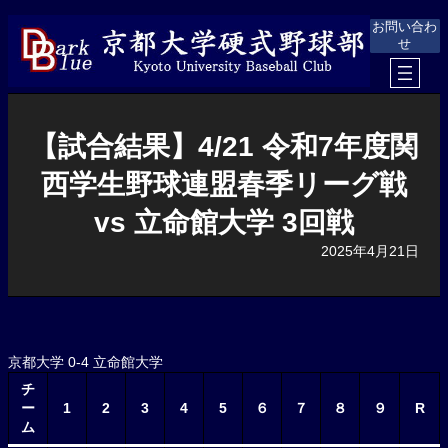
内
お問い合わ
容
せ
を
ス
キ
ッ
プ
【試合結果】4/21 令和7年度関
西学生野球連盟春季リーグ戦
vs 立命館大学 3回戦
2025年4月21日
京都大学 0-4 立命館大学
チ
ー
1
2
3
4
5
６
７
８
９
R
ム