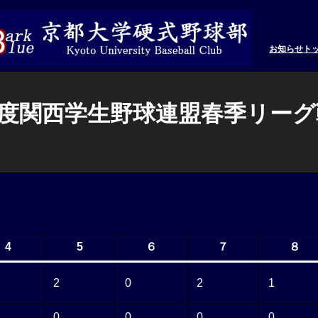
お知らせ
ト
年度関西学生野球連盟春季リーグ戦
4
5
６
７
８
2
0
2
1
0
0
0
0