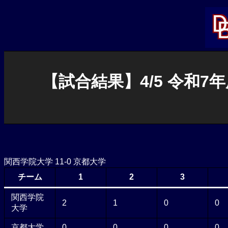
内
容
を
ス
キ
ッ
プ
【試合結果】4/5 令和7
関西学院大学 11-0 京都大学
チーム
1
2
3
関西学院
2
1
0
0
大学
京都大学
0
0
0
0