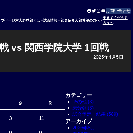
Facebook
Twitter
Instagram
YouTube
お問い合わせ
支えてくださる
ップページ
京大野球部とは
試合情報
部員紹介
入部希望の方へ
方々へ
 vs 関西学院大学 1回戦
2025年4月5日
カテゴリー
その他 (3)
９
R
未分類 (3)
試合予定・結果 (589)
3
11
アーカイブ
2026年8月
0
0