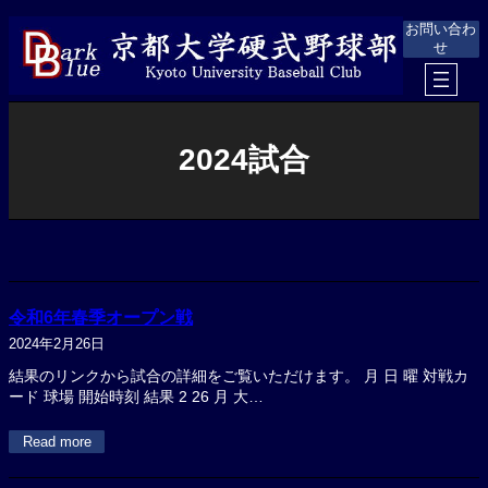
内
お問い合わ
容
せ
を
ス
キ
ッ
プ
2024試合
令和6年春季オープン戦
2024年2月26日
結果のリンクから試合の詳細をご覧いただけます。 月 日 曜 対戦カ
ード 球場 開始時刻 結果 2 26 月 大…
Read more