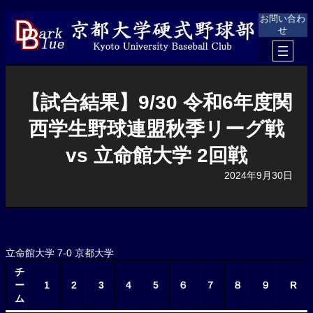
内
お問い合わ
容
せ
を
ス
キ
ッ
プ
【試合結果】9/30 令和6年度関
西学生野球連盟秋季リーグ戦
vs 立命館大学 2回戦
2024年9月30日
立命館大学 7-0 京都大学
チ
ー
1
2
3
4
5
６
７
８
９
R
ム