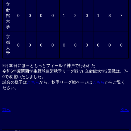
立
命
館
0
0
0
0
1
2
0
1
3
7
大
学
京
都
0
0
0
0
0
0
0
0
0
0
大
学
9月30日にほっともっとフィールド神戸で行われた
令和6年度関西学生野球連盟秋季リーグ戦 vs 立命館大学2回戦は、7-
0で敗北いたしました。
試合の様子は
こちら
から、秋季リーグ戦ページは
こちら
からご覧く
ださい。
前へ
次へ