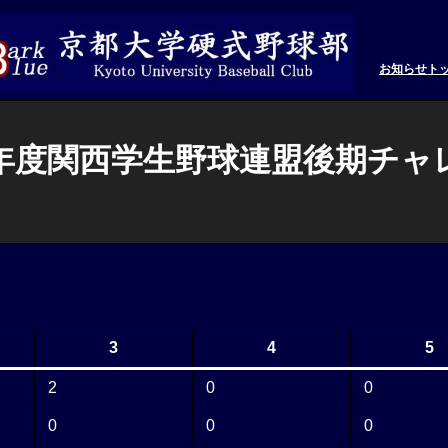
お知らせ
ト
和6年度関西学生野球連盟後期チャレ
3
4
5
2
0
0
0
0
0