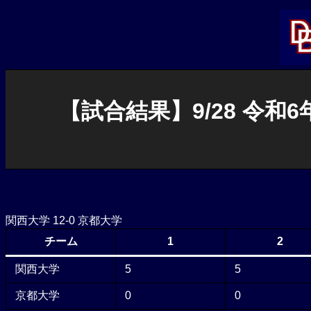
内
容
を
ス
キ
ッ
プ
【試合結果】9/28 令
関西大学 12-0 京都大学
チーム
1
2
関西大学
5
5
京都大学
0
0