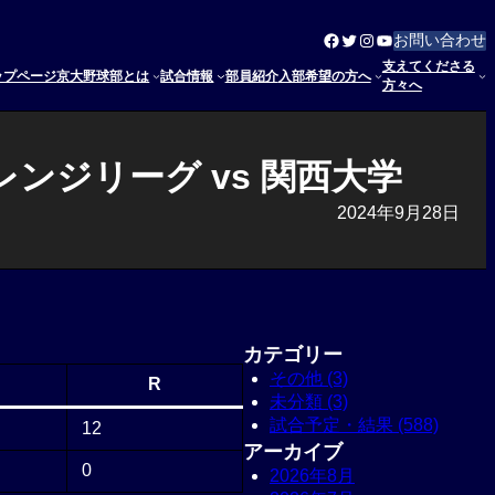
Facebook
Twitter
Instagram
YouTube
お問い合わせ
支えてくださる
ップページ
京大野球部とは
試合情報
部員紹介
入部希望の方へ
方々へ
ンジリーグ vs 関西大学
2024年9月28日
カテゴリー
その他 (3)
R
未分類 (3)
試合予定・結果 (588)
12
アーカイブ
0
2026年8月