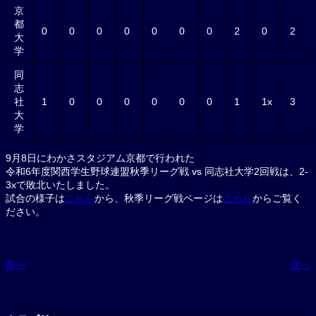
京
都
0
0
0
0
0
0
0
2
0
2
大
学
同
志
社
1
0
0
0
0
0
0
1
1x
3
大
学
9月8日にわかさスタジアム京都で行われた
令和6年度関西学生野球連盟秋季リーグ戦 vs 同志社大学2回戦は、2-
3xで敗北いたしました。
試合の様子は
こちら
から、秋季リーグ戦ページは
こちら
からご覧く
ださい。
前へ
次へ