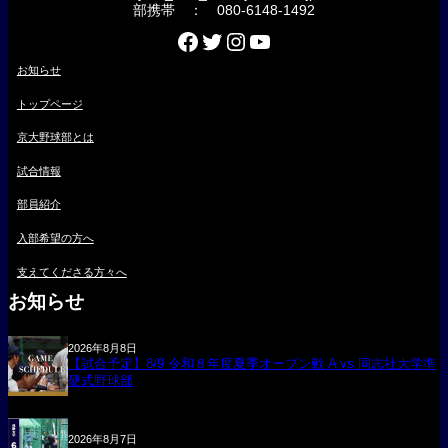
部携帯 ： 080-6148-1492
Facebook
Twitter
Instagram
YouTube
お知らせ
トップページ
京大野球部とは
試合情報
部員紹介
入部希望の方へ
支えてくださる方々へ
お知らせ
2026年8月8日
【試合予定】8/9 令和８年度夏季オープン戦 A vs 同志社大学準
硬式野球部
2026年8月7日