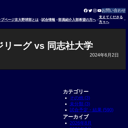
Facebook
Twitter
Instagram
YouTube
お問い合わせ
支えてくださる
ップページ
京大野球部とは
試合情報
部員紹介
入部希望の方へ
方々へ
リーグ vs 同志社大学
2024年6月2日
カテゴリー
その他 (3)
未分類 (3)
試合予定・結果 (590)
アーカイブ
2026年8月