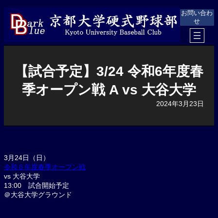
内
お問い合わ
容
せ
を
ス
キ
ッ
プ
【試合予定】3/24 令和6年度春
季オープン戦 A vs 大谷大学
2024年3月23日
3月24日（日）
令和６年度春季オープン戦
vs 大谷大学
13:00 試合開始予定
＠大谷大学グラウンド