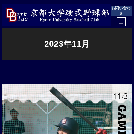
内
お問い合わ
容
せ
を
ス
キ
ッ
プ
2023年11月