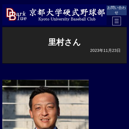
内
お問い合わ
容
せ
を
ス
キ
ッ
プ
里村さん
2023年11月23日