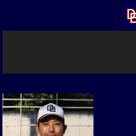
内
容
を
ス
キ
ッ
プ