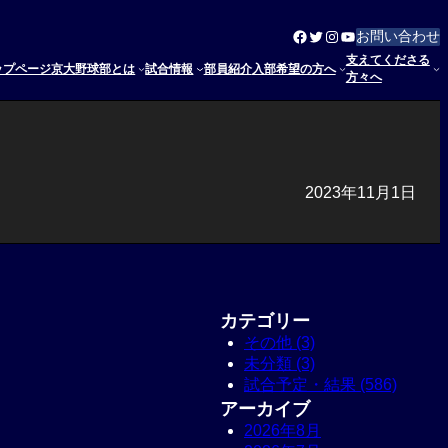
Facebook
Twitter
Instagram
YouTube
お問い合わせ
支えてくださる
ップページ
京大野球部とは
試合情報
部員紹介
入部希望の方へ
方々へ
2023年11月1日
カテゴリー
その他 (3)
未分類 (3)
試合予定・結果 (586)
アーカイブ
2026年8月