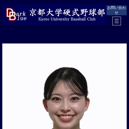
内
お問い合わ
容
せ
を
ス
キ
ッ
プ