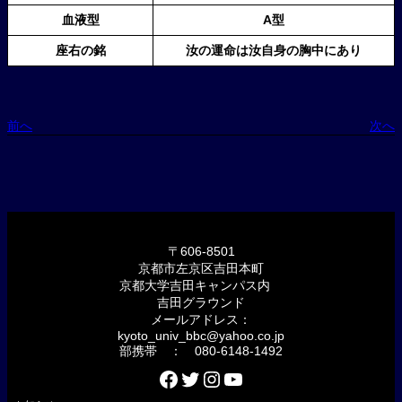
血液型
A型
座右の銘
汝の運命は汝自身の胸中にあり
前へ
次へ
〒606-8501
京都市左京区吉田本町
京都大学吉田キャンパス内
吉田グラウンド
メールアドレス：
kyoto_univ_bbc@yahoo.co.jp
部携帯 ： 080-6148-1492
Facebook
Twitter
Instagram
YouTube