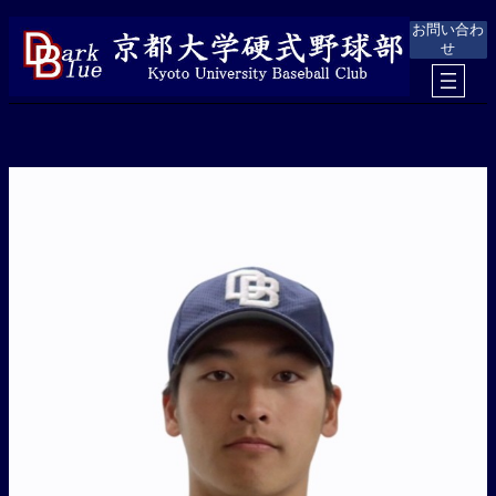
内
お問い合わ
容
せ
を
ス
キ
ッ
プ