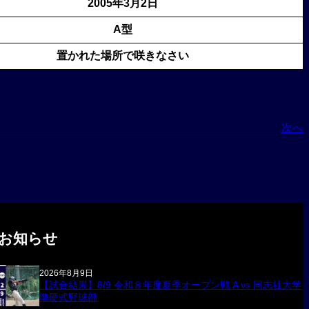
2005年3月2日
A型
置かれた場所で咲きなさい
次へ
お知らせ
2026年8月9日
【試合結果】8/9 令和８年度夏季オープン戦 A vs 同志社大学
準硬式野球部