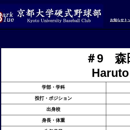
お知らせ
ト
＃9 森
Haruto
学部・学科
投打・ポジション
出身校
身長・体重