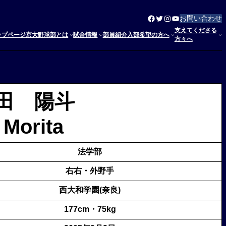
Facebook
Twitter
Instagram
YouTube
お問い合わせ
支えてくださる
ップページ
京大野球部とは
試合情報
部員紹介
入部希望の方へ
方々へ
田 陽斗
 Morita
法学部
右右・外野手
西大和学園(奈良)
177cm・75kg