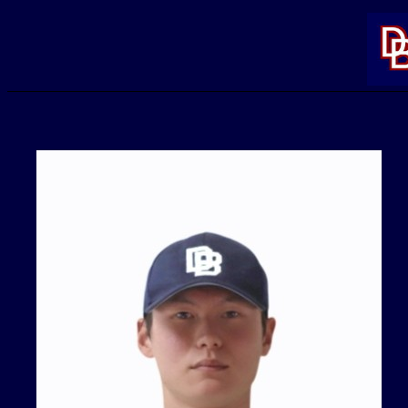
内
容
を
ス
キ
ッ
プ