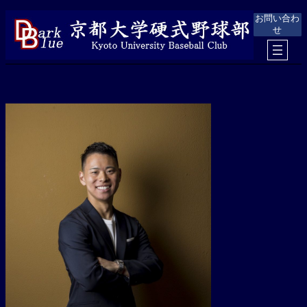
内
お問い合わ
容
せ
を
ス
キ
ッ
プ