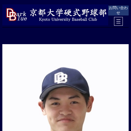
内
お問い合わ
容
せ
を
ス
キ
ッ
プ