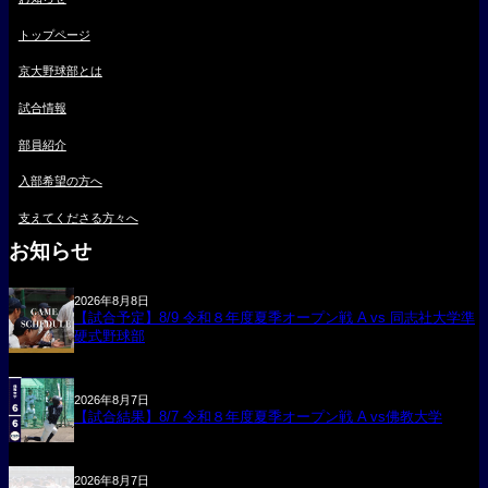
トップページ
京大野球部とは
試合情報
部員紹介
入部希望の方へ
支えてくださる方々へ
お知らせ
2026年8月8日
【試合予定】8/9 令和８年度夏季オープン戦 A vs 同志社大学準
硬式野球部
2026年8月7日
【試合結果】8/7 令和８年度夏季オープン戦 A vs佛教大学
2026年8月7日