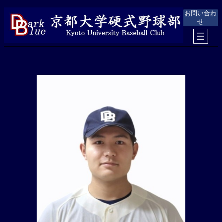
内
お問い合わ
容
せ
を
ス
キ
ッ
プ