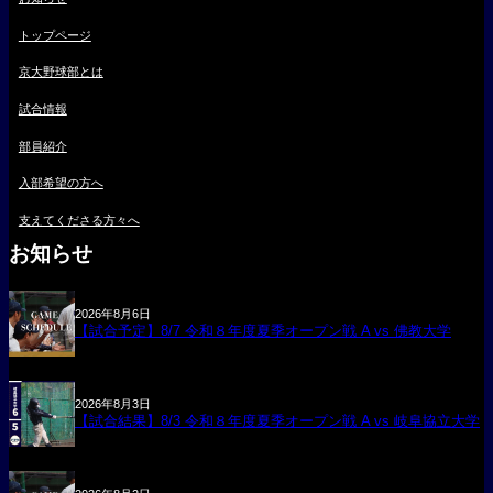
トップページ
京大野球部とは
試合情報
部員紹介
入部希望の方へ
支えてくださる方々へ
お知らせ
2026年8月6日
【試合予定】8/7 令和８年度夏季オープン戦 A vs 佛教大学
2026年8月3日
【試合結果】8/3 令和８年度夏季オープン戦 A vs 岐阜協立大学