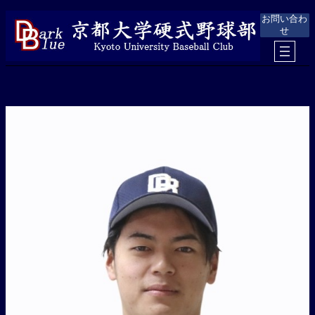
内
お問い合わ
容
せ
を
ス
キ
ッ
プ