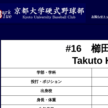
お知らせ
ト
#16 
Takuto 
学部・学科
投打・ポジション
出身校
身長・体重