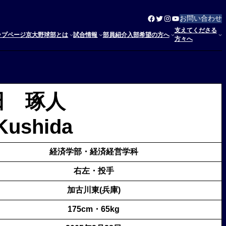
Facebook
Twitter
Instagram
YouTube
お問い合わせ
支えてくださる
ップページ
京大野球部とは
試合情報
部員紹介
入部希望の方へ
方々へ
櫛田 琢人
Kushida
経済学部・
経済経営学科
右左・投手
加古川東(兵庫)
175cm・65kg