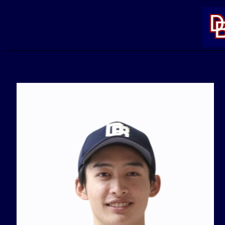
内
容
を
ス
キ
ッ
プ